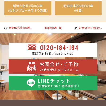
新潟市北区Y様のお声
新潟市北区K様のお声
（玄関アプローチ手すり設置）
（外構）
前：
阿賀野市S様のお声...
お客様の声一覧
次：
新潟市北区T様のお...
電話受付時間／8:30-17:30