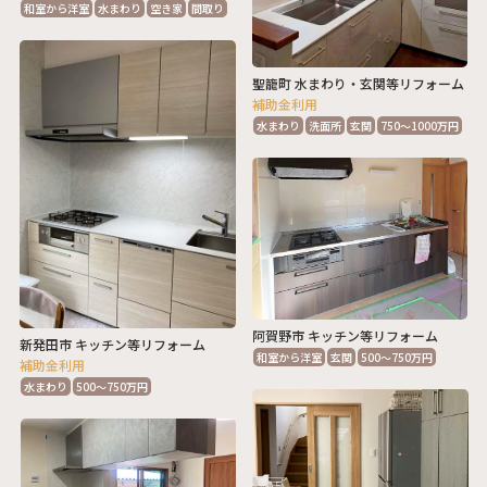
和室から洋室
水まわり
空き家
間取り
聖籠町 水まわり・玄関等リフォーム
補助金利用
水まわり
洗面所
玄関
750～1000万円
阿賀野市 キッチン等リフォーム
新発田市 キッチン等リフォーム
和室から洋室
玄関
500～750万円
補助金利用
水まわり
500～750万円