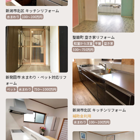
新潟市北区 キッチンリフォーム
水まわり
100～200万円
聖籠町 空き家リフォーム
和室から洋室
平屋
空き家
500～750万円
新発田市 水まわり・ペット対応リフ
ォーム
ペット
水まわり
750～1000万円
新潟市北区 キッチンリフォーム
補助金利用
水まわり
100～200万円