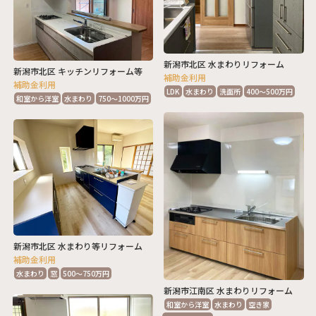
新潟市北区 水まわりリフォーム
新潟市北区 キッチンリフォーム等
補助金利用
補助金利用
LDK
水まわり
洗面所
400～500万円
和室から洋室
水まわり
750～1000万円
新潟市北区 水まわり等リフォーム
補助金利用
水まわり
窓
500～750万円
新潟市江南区 水まわりリフォーム
和室から洋室
水まわり
空き家