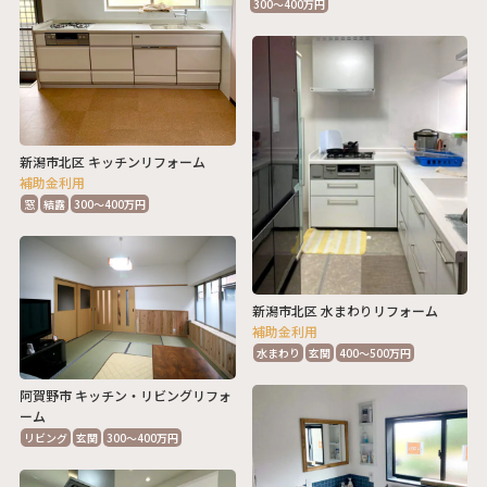
300～400万円
新潟市北区 キッチンリフォーム
補助金利用
窓
結露
300～400万円
新潟市北区 水まわりリフォーム
補助金利用
水まわり
玄関
400～500万円
阿賀野市 キッチン・リビングリフォ
ーム
リビング
玄関
300～400万円