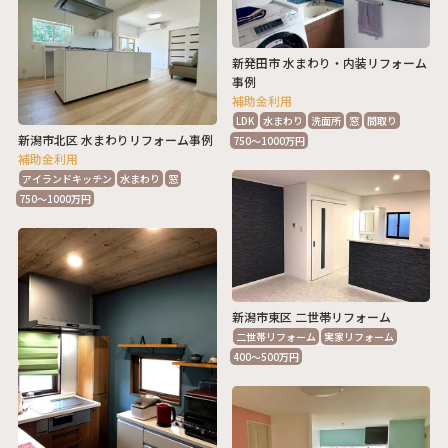
新発田市 水まわり・内装リフォーム
事例
補助金利用
LDK
水まわり
洗面所
窓
間取り
新潟市北区 水まわりリフォーム事例
750～1000万円
補助金利用
アイランドキッチン
水まわり
窓
750～1000万円
新潟市東区 二世帯リフォーム
二世帯リフォーム
実家リフォーム
400～500万円