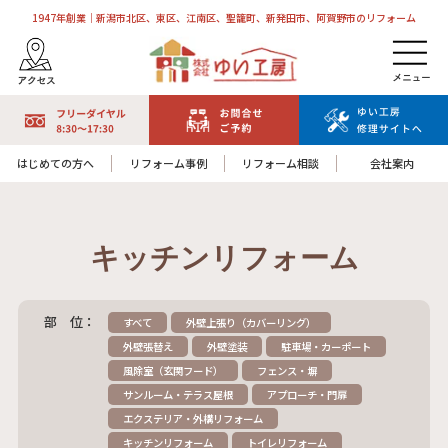
1947年創業｜新潟市北区、東区、江南区、聖籠町、新発田市、阿賀野市のリフォーム
はじめての方へ
リフォーム事例
リフォーム相談
会社案内
キッチンリフォーム
部 位：
すべて
外壁上張り（カバーリング）
外壁張替え
外壁塗装
駐車場・カーポート
風除室（玄関フード）
フェンス・塀
サンルーム・テラス屋根
アプローチ・門扉
エクステリア・外構リフォーム
キッチンリフォーム
トイレリフォーム