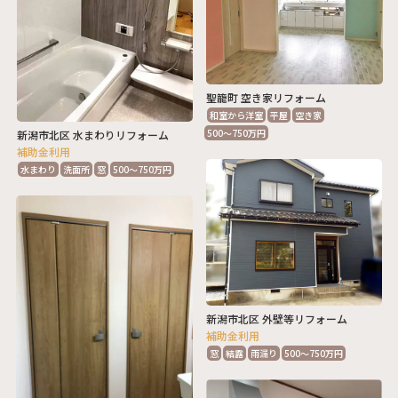
聖籠町 空き家リフォーム
和室から洋室
平屋
空き家
500～750万円
新潟市北区 水まわりリフォーム
補助金利用
水まわり
洗面所
窓
500～750万円
新潟市北区 外壁等リフォーム
補助金利用
窓
結露
雨漏り
500～750万円