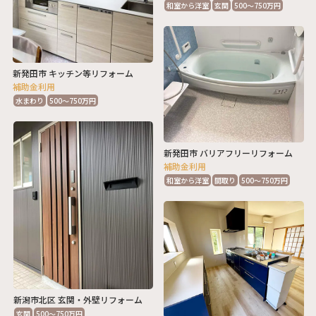
和室から洋室
玄関
500～750万円
新発田市 キッチン等リフォーム
補助金利用
水まわり
500～750万円
新発田市 バリアフリーリフォーム
補助金利用
和室から洋室
間取り
500～750万円
新潟市北区 玄関・外壁リフォーム
玄関
500～750万円