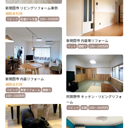
新発田市 リビングリフォーム事例
補助金利用
リビング
和室から洋室
200～300万円
新発田市 内装等リフォーム
ペット
間取り
200～300万円
新発田市 内装リフォーム
補助金利用
リビング
実家リフォーム
間取り
100～200万円
阿賀野市 キッチン・リビングリフォ
ーム
リビング
玄関
300～400万円