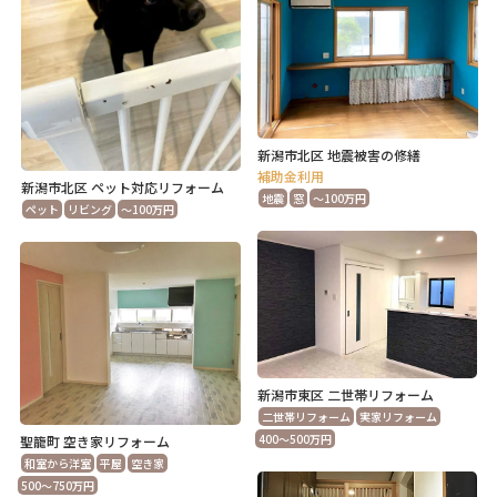
新潟市北区 地震被害の修繕
補助金利用
新潟市北区 ペット対応リフォーム
地震
窓
～100万円
ペット
リビング
～100万円
新潟市東区 二世帯リフォーム
二世帯リフォーム
実家リフォーム
400～500万円
聖籠町 空き家リフォーム
和室から洋室
平屋
空き家
500～750万円