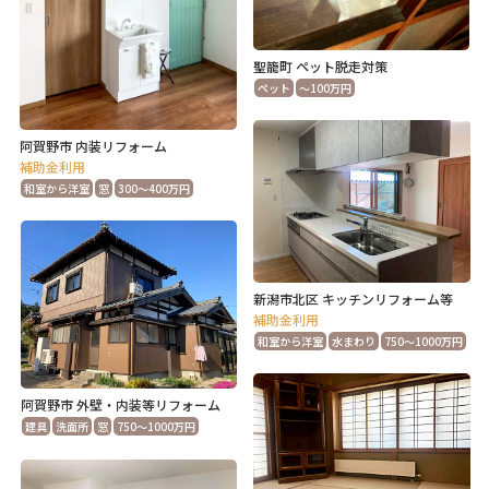
聖籠町 ペット脱走対策
ペット
～100万円
阿賀野市 内装リフォーム
補助金利用
和室から洋室
窓
300～400万円
新潟市北区 キッチンリフォーム等
補助金利用
和室から洋室
水まわり
750～1000万円
阿賀野市 外壁・内装等リフォーム
建具
洗面所
窓
750～1000万円