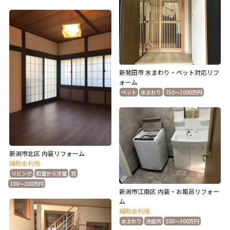
新発田市 水まわり・ペット対応リフ
ォーム
ペット
水まわり
750～1000万円
新潟市北区 内装リフォーム
補助金利用
リビング
和室から洋室
窓
100～200万円
新潟市江南区 内装・お風呂リフォー
ム
補助金利用
水まわり
洗面所
200～300万円