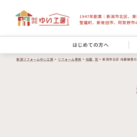
1947年創業｜新潟市北区、
聖籠町、新発田市、阿賀野市
はじめての方へ
新潟リフォームゆい工房
>
リフォーム事例
>
地震
,
窓
>
新潟市北区 地震被害