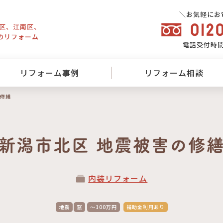
＼お気軽にお
東区、江南区、
のリフォーム
電話
受付時間／
リフォーム事例
リフォーム相談
の修繕
新潟市北区 地震被害の修
内装リフォーム
地震
窓
～100万円
補助金利用あり