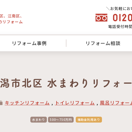
＼お気軽にお
東区、江南区、
のリフォーム
電話
受付時間／
リフォーム事例
リフォーム相談
潟市北区 水まわりリフォ
キッチンリフォーム
,
トイレリフォーム
,
風呂リフォー
水まわり
500～750万円
補助金利用あり