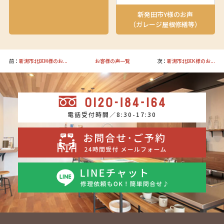
新発田市Y様のお声
（ガレージ屋根修繕等）
前：
新潟市北区M様のお...
お客様の声一覧
次：
新潟市北区K様のお...
電話受付時間／8:30-17:30