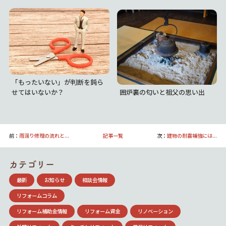
「もったいない」が判断を鈍ら
囲炉裏の匂いと祖父の思い出
せてはいないか？
前：
雨漏り修理の流れと...
記事一覧
次：
建物の耐震補強には...
カテゴリー
最新
お知らせ
相談会情報
リフォームコラム
リフォーム補助金情報
リフォーム資金
リノベーション