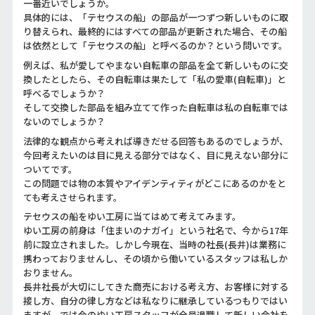
一番近いでしょうか。
具体的には、「テセウスの船」の部品が一つずつ新しいものに取
り替えられ、最終的にはすべての部品が更新された場合、その船
は依然として「テセウスの船」と呼べるのか？という問いです。
例えば、私が愛してやまない自転車の部品を全て新しいものに交
換したとしたら、その自転車は果たして「私の愛車(自転車)」と
呼べるでしょうか？
そして交換した部品を組み立てて作った自転車は私の自転車では
ないのでしょうか？
法律的な観点から考えれば導きだせる回答もあるのでしょうが、
今回考えたいのは目に見える部分ではなく、目に見えない部分に
ついてです。
この問題では物の本質やアイデンティティがどこにあるのかをと
ても考えさせられます。
テセウスの船をゆい工房に当てはめて考えてみます。
ゆい工房の前身は「住まいのナガイ」という社名で、今から17年
前に設立されました。しかし今現在、当時の社長(長井)は業務に
携わっておりませんし、その頃から働いているスタッフは私しか
おりません。
長井社長が大切にしてきた商売における考え方、お客様に対する
接し方、自分の律し方などは私なりに継承しているつもりではい
ますが、では今のゆい工房スタッフが全員退職して新しい会社を