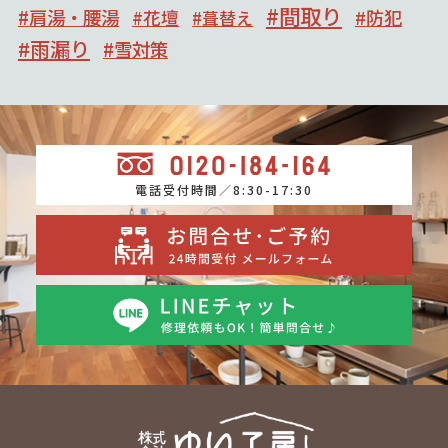
間取り
肩湯・腰湯
防犯
花壇
葺替え
雨漏り
雪対策
電話受付時間／8:30-17:30