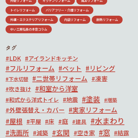
外壁リフォーム
キッチンリフォーム
風呂リフォーム
トイレリフォーム
バリアフリー・介護リフォーム
外構・エクステリアリフォーム
内装リフォーム
断熱リフォーム
ゆい工房社長の本音コラム
タグ
LDK
アイランドキッチン
フルリフォーム
ペット
リビング
二世帯リフォーム
凍害
下水切替
和室から洋室
吹き抜け
塗装
地震
和式から洋式トイレ
増築
実家リフォーム
外壁張替え・カバー
水まわり
屋根
庭
床
平屋
建具
窓
洗面所
玄関
減築
空き家
結露