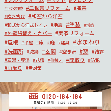
二世帯リフォーム
凍害
下水切替
和室から洋室
吹き抜け
塗装
地震
和式から洋式トイレ
増築
実家リフォーム
外壁張替え・カバー
水まわり
屋根
庭
床
平屋
建具
窓
洗面所
玄関
減築
空き家
結露
間取り
肩湯・腰湯
防犯
花壇
葺替え
雨漏り
雪対策
電話受付時間／8:30-17:30