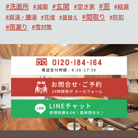
窓
洗面所
玄関
減築
空き家
結露
間取り
肩湯・腰湯
防犯
花壇
葺替え
雨漏り
雪対策
電話受付時間／8:30-17:30