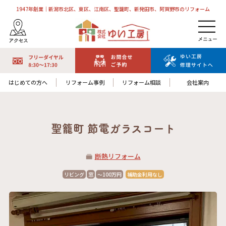
1947年創業｜新潟市北区、東区、江南区、聖籠町、新発田市、阿賀野市のリフォーム
はじめての方へ
リフォーム事例
リフォーム相談
会社案内
聖籠町 節電ガラスコート
断熱リフォーム
リビング
窓
～100万円
補助金利用なし