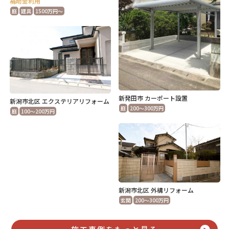
補助金利用
庭
建具
1500万円～
新発田市 カーポート設置
新潟市北区 エクステリアリフォーム
庭
200～300万円
庭
100～200万円
新潟市北区 外構リフォーム
玄関
200～300万円