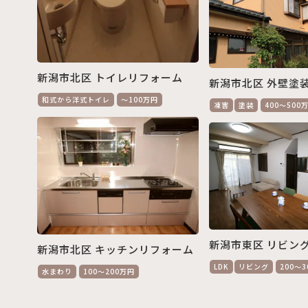
新潟市北区 トイレリフォーム
新潟市北区 外壁塗
和式から洋式トイレ
～100万円
凍害
塗装
400～500
新潟市東区 リビン
新潟市北区 キッチンリフォーム
LDK
リビング
200～
水まわり
100～200万円