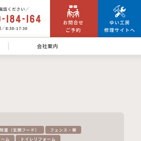
電話ください／
8:30-17:30
会社案内
除室（玄関フード）
フェンス・塀
ォーム
トイレリフォーム