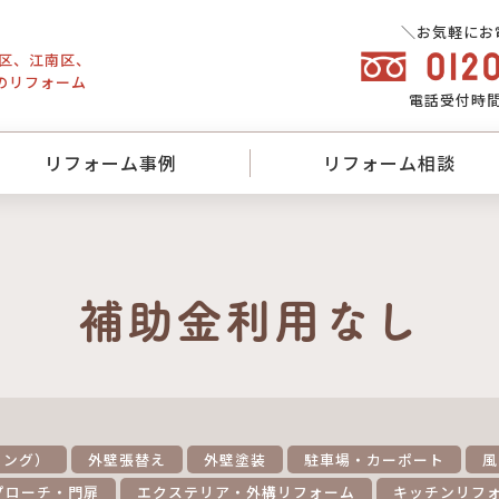
＼お気軽にお
東区、江南区、
のリフォーム
電話
受付時間／
リフォーム事例
リフォーム相談
補助金利用なし
リング）
外壁張替え
外壁塗装
駐車場・カーポート
風
プローチ・門扉
エクステリア・外構リフォーム
キッチンリフ