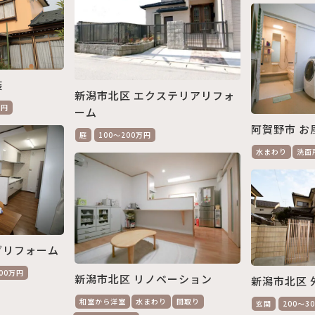
装
新潟市北区 エクステリアリフォ
万円
ーム
阿賀野市 お
庭
100～200万円
水まわり
洗面
グリフォーム
300万円
新潟市北区 リノベーション
新潟市北区 
和室から洋室
水まわり
間取り
玄関
200～3