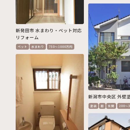
新発田市 水まわり・ペット対応
リフォーム
ペット
水まわり
750～1000万円
新潟市中央区 外壁
塗装
庭
玄関
200～