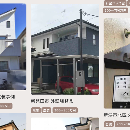
和室から洋室
500～750万円
塗装事例
新発田市 外壁張替え
300万円
凍害
塗装
200～300万円
新潟市北区 
塗装
200～3