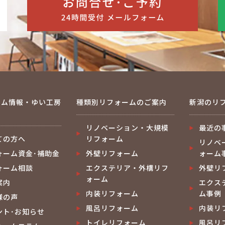
ーム情報・ゆい工房
種類別リフォームのご案内
新潟のリ
て
リノベーション・大規模
最近の
ての方へ
リフォーム
リノベ
ォーム資金･補助金
外壁リフォーム
ォーム
ォーム相談
エクステリア・外構リフ
外壁リ
ォーム
案内
エクス
内装リフォーム
ム事例
様の声
風呂リフォーム
内装リ
ント･お知らせ
トイレリフォーム
風呂リ