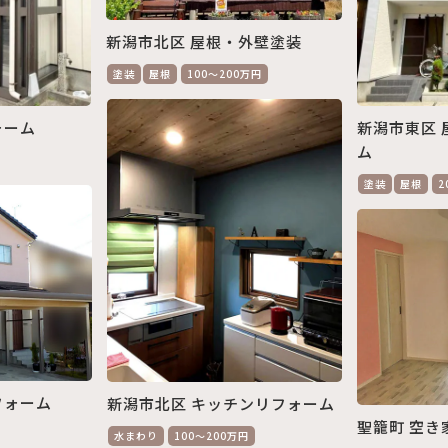
新潟市北区 屋根・外壁塗装
塗装
屋根
100～200万円
ォーム
新潟市東区 
ム
塗装
屋根
2
フォーム
新潟市北区 キッチンリフォーム
聖籠町 空き
水まわり
100～200万円