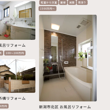
和室から洋室
屋根
減築
雨漏り
1500万円～
風呂リフォーム
所
100～200万円
外構リフォーム
新潟市北区 お風呂リフォーム
00万円